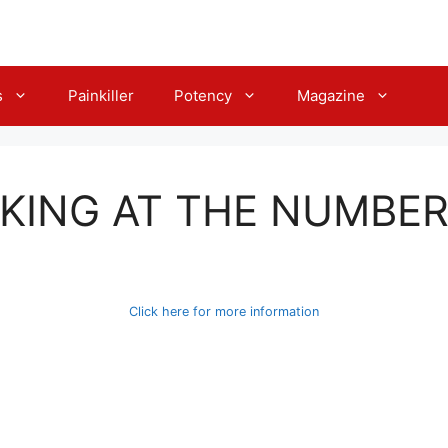
s
Painkiller
Potency
Magazine
OKING AT THE NUMBE
Click here for more information