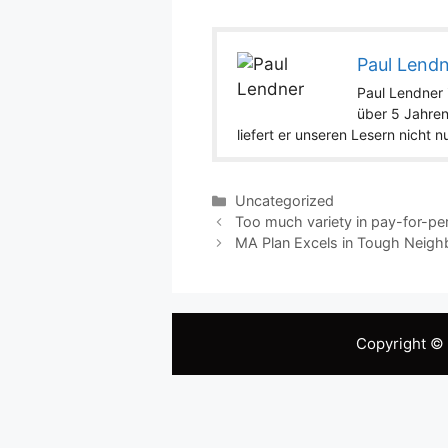
Paul Lend
Paul Lendner i
über 5 Jahren
liefert er unseren Lesern nicht 
Categories
Uncategorized
Too much variety in pay-for-p
MA Plan Excels in Tough Neig
Copyright ©