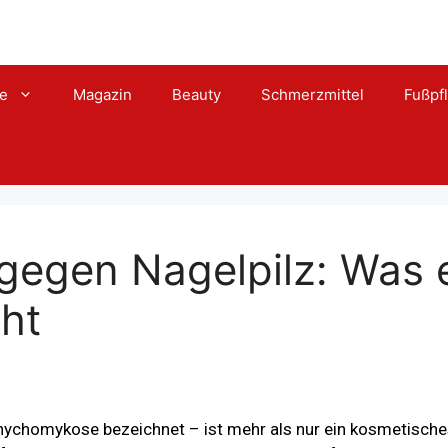
te
Magazin
Beauty
Schmerzmittel
Fußpf
gegen Nagelpilz: Was 
ht
nychomykose bezeichnet – ist mehr als nur ein kosmetisches