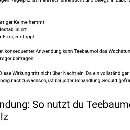
gen Nagelpilz ist mehrfach untersucht und belegt. In Labor
artiger Keime hemmt
estabilisiert
 Erreger stoppt
ger, konsequenter Anwendung kann Teebaumöl das Wachstu
reger beitragen.
Diese Wirkung tritt nicht über Nacht ein. Da ein vollständige
ndig nachzuwachsen, ist bei jeder Behandlung Geduld gefrag
ndung: So nutzt du Teebaumö
lz