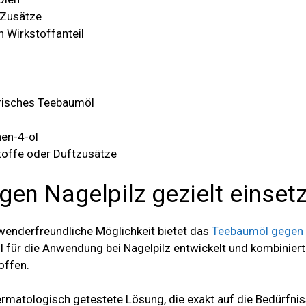
 Zusätze
n Wirkstoffanteil
erisches Teebaumöl
n
nen-4-ol
toffe oder Duftzusätze
en Nagelpilz gezielt einset
wenderfreundliche Möglichkeit bietet das
Teebaumöl gegen 
l für die Anwendung bei Nagelpilz entwickelt und kombinie
offen.
 dermatologisch getestete Lösung, die exakt auf die Bedürfni