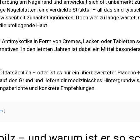
rfärbung am Nagelrand und entwickelt sich oft unbemerkt z
ge Nagelplatten, eine verdickte Struktur – all das sind typis
senheit zunächst ignorieren. Doch wer zu lange wartet, ri
die umliegende Haut.
Antimykotika in Form von Cremes, Lacken oder Tabletten se
nativen. In den letzten Jahren ist dabei ein Mittel besonder
 Öl tatsächlich – oder ist es nur ein überbewerteter Place
auf den Grund und liefern dir medizinisches Hintergrundwis
ngsberichte und konkrete Empfehlungen.
en
pilz – und warum ist er so s