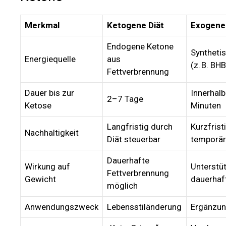
Merkmal
Ketogene Diät
Exogene
Endogene Ketone
Syntheti
Energiequelle
aus
(z. B. BHB
Fettverbrennung
Dauer bis zur
Innerhal
2–7 Tage
Ketose
Minuten
Langfristig durch
Kurzfristi
Nachhaltigkeit
Diät steuerbar
temporär
Dauerhafte
Wirkung auf
Unterstüt
Fettverbrennung
Gewicht
dauerhaf
möglich
Anwendungszweck
Lebensstiländerung
Ergänzun