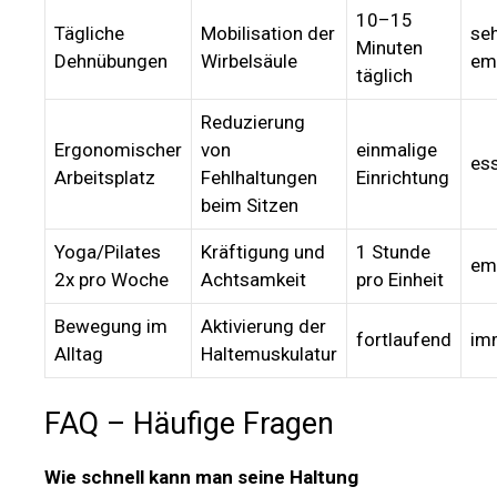
10–15
Tägliche
Mobilisation der
se
Minuten
Dehnübungen
Wirbelsäule
em
täglich
Reduzierung
Ergonomischer
von
einmalige
ess
Arbeitsplatz
Fehlhaltungen
Einrichtung
beim Sitzen
Yoga/Pilates
Kräftigung und
1 Stunde
em
2x pro Woche
Achtsamkeit
pro Einheit
Bewegung im
Aktivierung der
fortlaufend
im
Alltag
Haltemuskulatur
FAQ – Häufige Fragen
Wie schnell kann man seine Haltung