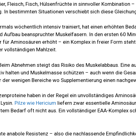
er, Fleisch, Fisch, Hülsenfrüchte in sinnvoller Kombination 
g. In bestimmten Situationen verschiebt sich diese Gleichung
als wöchentlich intensiv trainiert, hat einen erhöhten Beda
d Aufbau beanspruchter Muskelfasern. In den ersten 60 Minu
r für Aminosäuren erhöht – ein Komplex in freier Form steht
r vollständigen Mahlzeit.
eim Abnehmen steigt das Risiko des Muskelabbaus. Eine 
sitiv halten und Muskelmasse schützen – auch wenn die Ges
ner der wenigen Bereiche wo Supplementierung einen nachge
enproteine haben in der Regel ein unvollständiges Aminosäu
 Lysin.
Pilze wie Hericium
liefern zwar essentielle Aminosäur
htem Bedarf oft nicht aus. Ein vollständiger EAA-Komplex sc
e anabole Resistenz – also die nachlassende Empfindlichke