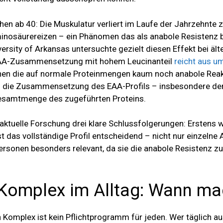
en ab 40: Die Muskulatur verliert im Laufe der Jahrzehnte
inosäurereizen – ein Phänomen das als anabole Resistenz b
versity of Arkansas untersuchte gezielt diesen Effekt bei äl
e EAA-Zusammensetzung mit hohem Leucinanteil
reicht aus u
nen die auf normale Proteinmengen kaum noch anabole Reakti
s die Zusammensetzung des EAA-Profils – insbesondere der
Gesamtmenge des zugeführten Proteins.
ktuelle Forschung drei klare Schlussfolgerungen: Erstens wi
 das vollständige Profil entscheidend – nicht nur einzelne 
ersonen besonders relevant, da sie die anabole Resistenz z
omplex im Alltag: Wann mac
 Komplex ist kein Pflichtprogramm für jeden. Wer täglich 