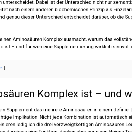
nterscheidet. Dabei ist der Unterschied nicht nur semanti
eitet nach einem anderen biochemischen Prinzip als Einzel
nd genau dieser Unterschied entscheidet darüber, ob die Su
s einen Aminosäuren Komplex ausmacht, warum das vollständ
ist – und für wen eine Supplementierung wirklich sinnvoll i
en
säuren Komplex ist – und w
ein Supplement das mehrere Aminosäuren in einem definierte
ichtige Implikation: Nicht jede Kombination ist automatisch e
ieren lediglich die drei verzweigtkettigen Aminosäuren Leuc
 durchaus eine Funktion, decken aber nur einen kleinen Tei