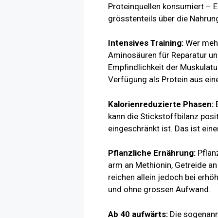
Proteinquellen konsumiert – Ei
grösstenteils über die Nahrun
Intensives Training:
Wer mehrm
Aminosäuren für Reparatur un
Empfindlichkeit der Muskulatu
Verfügung als Protein aus eine
Kalorienreduzierte Phasen:
B
kann die Stickstoffbilanz po
eingeschränkt ist. Das ist ei
Pflanzliche Ernährung:
Pflanz
arm an Methionin, Getreide an
reichen allein jedoch bei erhö
und ohne grossen Aufwand.
Ab 40 aufwärts:
Die sogenannt