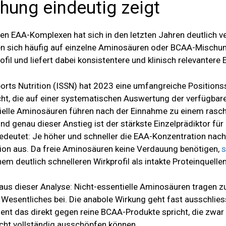
hung eindeutig zeigt
gen EAA-Komplexen hat sich in den letzten Jahren deutlich ve
en sich häufig auf einzelne Aminosäuren oder BCAA-Mischu
ofil und liefert dabei konsistentere und klinisch relevantere 
Sports Nutrition (ISSN) hat 2023 eine umfangreiche Position
ht, die auf einer systematischen Auswertung der verfügbaren 
tielle Aminosäuren führen nach der Einnahme zu einem rasc
nd genau dieser Anstieg ist der stärkste Einzelprädiktor für
deutet: Je höher und schneller die EAA-Konzentration nach
ktion aus. Da freie Aminosäuren keine Verdauung benötigen,
s
nem deutlich schnelleren Wirkprofil als intakte Proteinquell
 aus dieser Analyse: Nicht-essentielle Aminosäuren tragen z
Wesentliches bei. Die anabole Wirkung geht fast ausschliess
t das direkt gegen reine BCAA-Produkte spricht, die zwar d
icht vollständig ausschöpfen können.