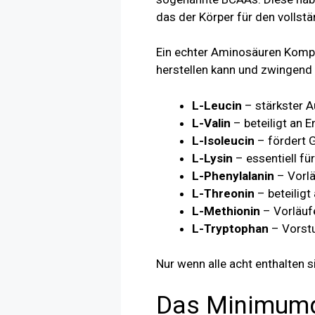
das der Körper für den vollst
Ein echter Aminosäuren Komple
herstellen kann und zwingen
L-Leucin
– stärkster 
L-Valin
– beteiligt an 
L-Isoleucin
– fördert 
L-Lysin
– essentiell f
L-Phenylalanin
– Vorlä
L-Threonin
– beteiligt
L-Methionin
– Vorläufe
L-Tryptophan
– Vorstu
Nur wenn alle acht enthalten 
Das Minimumge