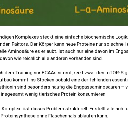
ändigen Komplexes steckt eine einfache biochemische Logik:
enden Faktors. Der Körper kann neue Proteine nur so schnell
lle Aminosäure es erlaubt. Ist auch nur eine davon im Engp
avon wie reichlich alle anderen vorhanden sind.
ch dem Training nur BCAAs nimmt, reizt zwar den mTOR-Sig
aufbau kommt ins Stocken sobald eine der fehlenden essenti
Methionin sind besonders häufig die Engpassaminosäuren – v
 insgesamt wenig tierisches Protein konsumieren.
Komplex löst dieses Problem strukturell: Er stellt alle acht
ie Proteinsynthese ohne Flaschenhals ablaufen kann.