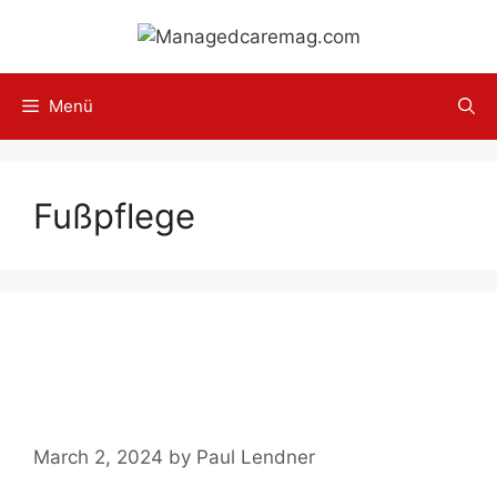
Skip
to
content
Menü
Fußpflege
Exodermin ➤ Test, Einnahme,
Nebenwirkungen,
Bewertung【2024】
March 2, 2024
by
Paul Lendner