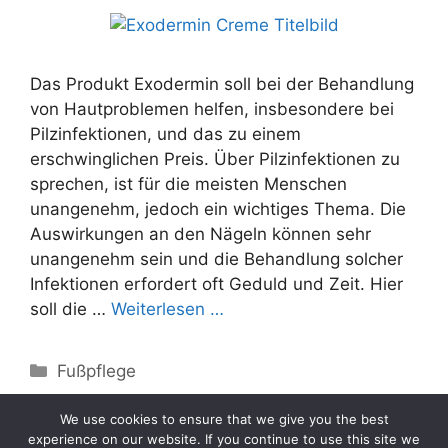
Das Produkt Exodermin soll bei der Behandlung
von Hautproblemen helfen, insbesondere bei
Pilzinfektionen, und das zu einem
erschwinglichen Preis. Über Pilzinfektionen zu
sprechen, ist für die meisten Menschen
unangenehm, jedoch ein wichtiges Thema. Die
Auswirkungen an den Nägeln können sehr
unangenehm sein und die Behandlung solcher
Infektionen erfordert oft Geduld und Zeit. Hier
soll die …
Weiterlesen …
Categories
Fußpflege
We use cookies to ensure that we give you the best
experience on our website. If you continue to use this site we