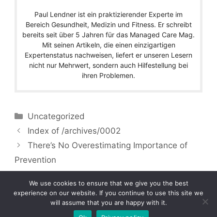
Paul Lendner ist ein praktizierender Experte im
Bereich Gesundheit, Medizin und Fitness. Er schreibt
bereits seit über 5 Jahren für das Managed Care Mag.
Mit seinen Artikeln, die einen einzigartigen
Expertenstatus nachweisen, liefert er unseren Lesern
nicht nur Mehrwert, sondern auch Hilfestellung bei
ihren Problemen.
Categories
Uncategorized
Index of /archives/0002
There’s No Overestimating Importance of
Prevention
We use cookies to ensure that we give you the best
experience on our website. If you continue to use this site we
will assume that you are happy with it.
Copyright © 2026 by Managedcaremag.com |
Sitemap-DE
|
Sitemap-EN
[crawlpath_links]