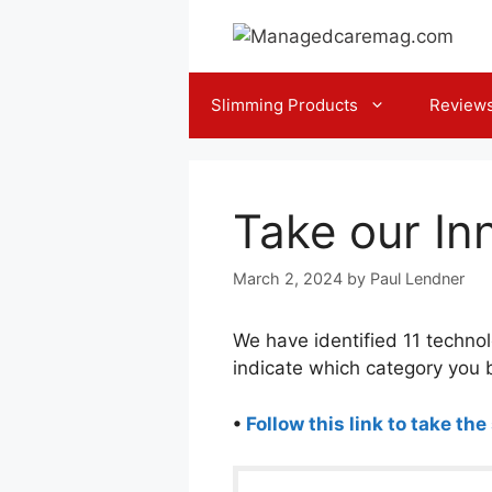
Skip
to
content
Slimming Products
Review
Take our In
March 2, 2024
by
Paul Lendner
We have identified 11 techno
indicate which category you b
•
Follow this link to take the