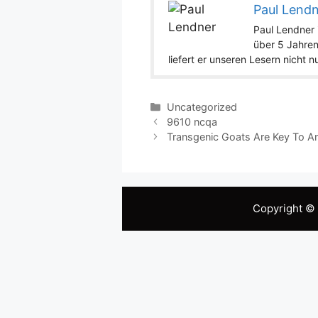
Paul Lend
Paul Lendner i
über 5 Jahren
liefert er unseren Lesern nicht 
Categories
Uncategorized
9610 ncqa
Transgenic Goats Are Key To A
Copyright ©