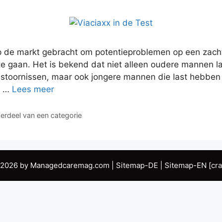
p de markt gebracht om potentieproblemen op een zach
te gaan. Het is bekend dat niet alleen oudere mannen 
estoornissen, maar ook jongere mannen die last hebben
e …
Lees meer
erdeel van een categorie
 2026 by Managedcaremag.com |
Sitemap-DE
|
Sitemap-EN
[cra