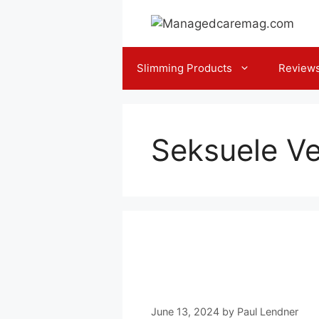
Skip
to
content
Slimming Products
Review
Seksuele Ve
Viaciaxx Boost
bijwerkingen
June 13, 2024
by
Paul Lendner