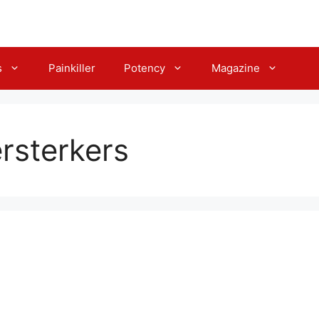
s
Painkiller
Potency
Magazine
rsterkers
er fruitgums ➤ test, ingred
, evaluatie【2024】