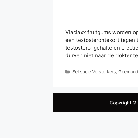
Viaciaxx fruitgums worden o
een testosterontekort tegen 
testosterongehalte en erecti
durven niet naar de dokter t
Categories
Seksuele Versterkers
,
Geen ond
Copyright ©