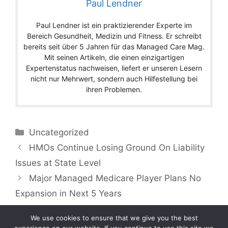
Paul Lendner
Paul Lendner ist ein praktizierender Experte im
Bereich Gesundheit, Medizin und Fitness. Er schreibt
bereits seit über 5 Jahren für das Managed Care Mag.
Mit seinen Artikeln, die einen einzigartigen
Expertenstatus nachweisen, liefert er unseren Lesern
nicht nur Mehrwert, sondern auch Hilfestellung bei
ihren Problemen.
Categories
Uncategorized
HMOs Continue Losing Ground On Liability
Issues at State Level
Major Managed Medicare Player Plans No
Expansion in Next 5 Years
We use cookies to ensure that we give you the best