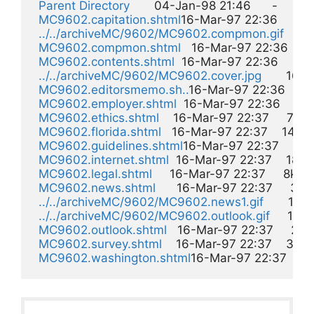
Parent Directory
       04-Jan-98 21:46      -  

MC9602.capitation.shtml
16-Mar-97 22:36     8k  
../../archiveMC/9602/MC9602.compmon.gif
     
MC9602.compmon.shtml
   16-Mar-97 22:36     2k
MC9602.contents.shtml
  16-Mar-97 22:36     3k  
../../archiveMC/9602/MC9602.cover.jpg
       16-
MC9602.editorsmemo.sh..
16-Mar-97 22:36     3k 
MC9602.employer.shtml
  16-Mar-97 22:36     8k  
MC9602.ethics.shtml
    16-Mar-97 22:37     7k  

MC9602.florida.shtml
   16-Mar-97 22:37    14k  

MC9602.guidelines.shtml
16-Mar-97 22:37     9k  
MC9602.internet.shtml
  16-Mar-97 22:37    18k  

MC9602.legal.shtml
     16-Mar-97 22:37     8k  

MC9602.news.shtml
      16-Mar-97 22:37     3k  

../../archiveMC/9602/MC9602.news1.gif
       16-
../../archiveMC/9602/MC9602.outlook.gif
     16-
MC9602.outlook.shtml
   16-Mar-97 22:37     2k  

MC9602.survey.shtml
    16-Mar-97 22:37    32k  

MC9602.washington.shtml