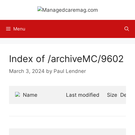
Skip
to
content
Menu
Index of /archiveMC/9602
March 3, 2024
by
Paul Lendner
 Name                   Last modified     Size  Descr