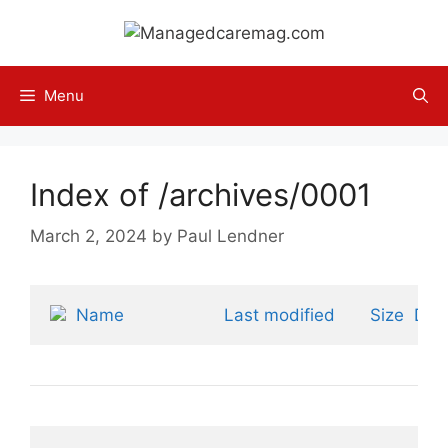
Skip
to
content
Menu
Index of /archives/0001
March 2, 2024
by
Paul Lendner
Name
Last modified
Size
Desc