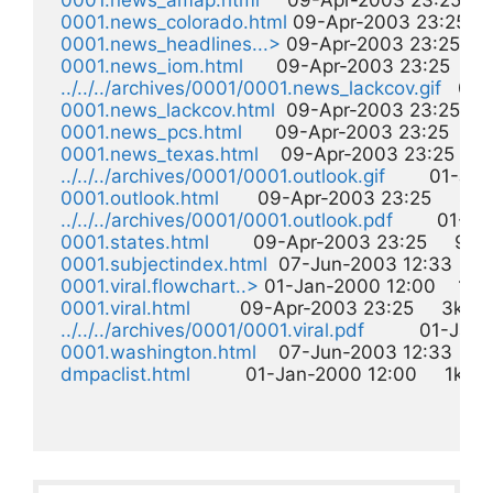
0001.news_amap.html
     09-Apr-2003 23:25     2
0001.news_colorado.html
 09-Apr-2003 23:25     2
0001.news_headlines...>
 09-Apr-2003 23:25     2
0001.news_iom.html
      09-Apr-2003 23:25     2k
../../../archives/0001/0001.news_lackcov.gif
   01-
0001.news_lackcov.html
  09-Apr-2003 23:25     2
0001.news_pcs.html
      09-Apr-2003 23:25     1k 
0001.news_texas.html
    09-Apr-2003 23:25     2k
../../../archives/0001/0001.outlook.gif
        01-Ja
0001.outlook.html
       09-Apr-2003 23:25     4k  

../../../archives/0001/0001.outlook.pdf
        01-J
0001.states.html
        09-Apr-2003 23:25     9k  

0001.subjectindex.html
  07-Jun-2003 12:33    25k
0001.viral.flowchart..>
 01-Jan-2000 12:00    12k  
0001.viral.html
         09-Apr-2003 23:25     3k  

../../../archives/0001/0001.viral.pdf
          01-Jan
0001.washington.html
    07-Jun-2003 12:33     8k
dmpaclist.html