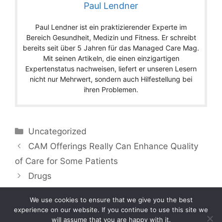
Paul Lendner
Paul Lendner ist ein praktizierender Experte im
Bereich Gesundheit, Medizin und Fitness. Er schreibt
bereits seit über 5 Jahren für das Managed Care Mag.
Mit seinen Artikeln, die einen einzigartigen
Expertenstatus nachweisen, liefert er unseren Lesern
nicht nur Mehrwert, sondern auch Hilfestellung bei
ihren Problemen.
Categories
Uncategorized
CAM Offerings Really Can Enhance Quality
of Care for Some Patients
Drugs
We use cookies to ensure that we give you the best
experience on our website. If you continue to use this site we
will assume that you are happy with it.