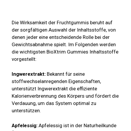
die wichtigsten BioXtrim Gummies Inhaltsstoffe
vorgestellt:
Ingwerextrakt:
Bekannt für seine
stoffwechselanregenden Eigenschaften,
unterstützt Ingwerextrakt die effiziente
Kalorienverbrennung des Körpers und fördert die
Verdauung, um das System optimal zu
unterstützen.
Apfelessig:
Apfelessig ist in der Naturheilkunde
fest etabliert und kann dazu beitragen, den
Blutzuckerspiegel zu regulieren und das
Sättigungsgefühl zu erhöhen.
Zitronensäure:
Zitronensäure spielt eine
entscheidende Rolle bei der Aufspaltung von
Fettreserven und fördert deren effiziente