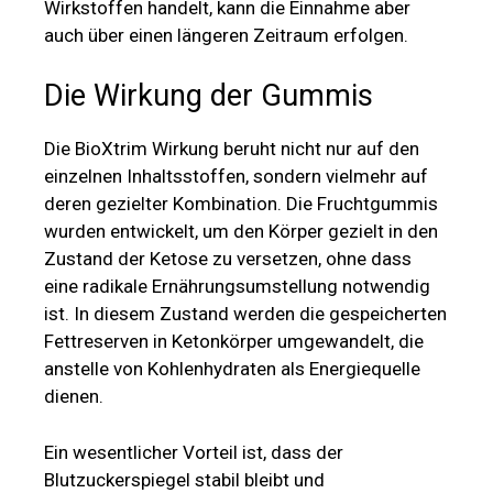
deren gezielter Kombination. Die Fruchtgummis
wurden entwickelt, um den Körper gezielt in den
Zustand der Ketose zu versetzen, ohne dass
eine radikale Ernährungsumstellung notwendig
ist. In diesem Zustand werden die gespeicherten
Fettreserven in Ketonkörper umgewandelt, die
anstelle von Kohlenhydraten als Energiequelle
dienen.
Ein wesentlicher Vorteil ist, dass der
Blutzuckerspiegel stabil bleibt und
Heißhungerattacken vermieden werden. Darüber
hinaus kann der Wirkmechanismus dazu
beitragen, auch hartnäckige Fettdepots und
Problemzonen abzubauen. Die BioXtrim Wirkung
ist auf eine nachhaltige Gewichtsreduktion
ausgerichtet und soll eine unerwünschte
Gewichtszunahme nach Beendigung der