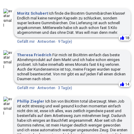
Moritz Schubert
Ich finde die Bioxtrim Gummibärchen klasse!
Endlich mal keine nervigen Kapseln zu schlucken, sondern
super leckere Gummibärchen. Die Lieferung ist auch schnell
angekommen. Mittlerweile habe ich auch schon fast 5 Kilo
abgenommen und das ohne Diät. Was will man denn mehr.
18
Gefällt mir
·
Antworten
·
9 Tag(e)
Theresa Friedrich
Für mich ist BioXtrim einfach das beste
Abnehmprodukt auf dem Markt und ich habe schon einiges
probiert. Ich habe innerhalb eines Monats fast 6 kg verloren.
Auch der Kundenservice ist top, meine Fragen wurden super
schnell beantwortet. Von mir gibt es auf jeden Fall einen dicken
Daumen nach oben.
14
Gefällt mir
·
Antworten
·
3 Tag(e)
Phillip Ziegler
Ich bin von BioXtrim total überzeugt. Mein Job
ist echt stressig und weil gesund kochen momentan einfach
nicht drin ist, esse ich alles, was zeitlich irgendwie passt und
bestenfalls auf dem Arbeitsweg zum mitnehmen liegt. Dadurch
habe ich einiges an Bauchfett angesammelt. Aber seit ich die
Gummis nehme, ist mein Hunger deutlich weniger geworden
und ich esse automatisch weniger ungesundes Zeug. Die ersten