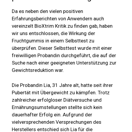
freiwilligen Probandin durchgeführt, die auf der
Suche nach einer geeigneten Unterstützung zur
Gewichtsreduktion war.
Die Probandin Lia, 31 Jahre alt, hatte seit ihrer
Pubertät mit Übergewicht zu kämpfen. Trotz
zahlreicher erfolgloser Diätversuche und
Ernährungsumstellungen stellte sich kein
dauerhafter Erfolg ein. Aufgrund der
vielversprechenden Versprechungen des
Herstellers entschied sich Lia für die
Abnehmgummis als mögliche Lösung und nahm
neugierig am BioXtrim Test teil.
Tag 1:
Der Test begann mit einem ausführlichen
Gespräch, in dem Lia über die Wirkungsweise
und die richtige Anwendung der Gummis
aufgeklärt wurde. Laut Herstellerempfehlung