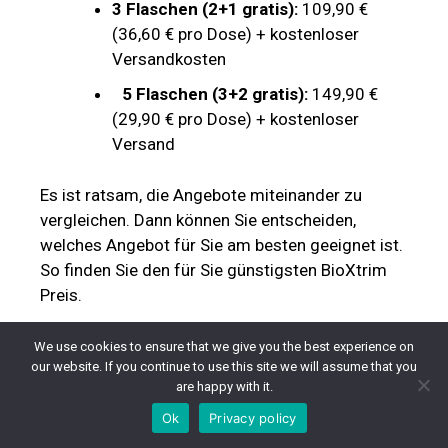
Es ist ratsam, die Angebote miteinander zu
vergleichen. Dann können Sie entscheiden,
welches Angebot für Sie am besten geeignet ist.
So finden Sie den für Sie günstigsten BioXtrim
Preis.
Ist der Hersteller und sein
Produkt BioXtrim seriös?
Ja, wir können den Hersteller und sein Produkt
nach umfangreichen Recherchen und einem
selbst durchgeführten Produkttest als sicher
einstufen. Das Bestellverfahren ist transparent
We use cookies to ensure that we give you the best experience on
und benutzerfreundlich. Es sind lediglich die
our website. If you continue to use this site we will assume that you
Lieferdaten anzugeben, ein Kundenkonto ist
are happy with it.
nicht erforderlich. Zudem bietet der Hersteller
Ok
Privacy policy
eine breite Palette an sicheren und vielseitigen