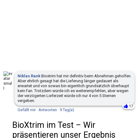
Niklas Rank
Bioxtrim hat mir definitiv beim Abnehmen geholfen.
Aber ehrlich gesagt hat die Lieferung länger gedauert als
erwartet und von sowas bin eigentlich grundsätzlich überhaupt
kein Fan. Trotzdem würde ich es weiterempfehlen, aber wegen
der verzögerten Lieferzeit würde ich nur 4 von 5 Sternen
vergeben.
17
Gefällt mir
·
Antworten
·
9 Tag(e)
BioXtrim im Test – Wir
präsentieren unser Ergebnis
Da es neben den vielen positiven
Erfahrungsberichten von Anwendern auch
vereinzelt BioXtrim Kritik zu finden gab, haben
wir uns entschlossen, die Wirkung der
Fruchtgummis in einem Selbsttest zu
überprüfen. Dieser Selbsttest wurde mit einer