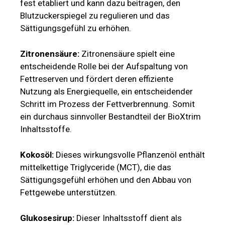
Nutzung als Energiequelle, ein entscheidender
Schritt im Prozess der Fettverbrennung. Somit
ein durchaus sinnvoller Bestandteil der BioXtrim
Inhaltsstoffe.
Kokosöl:
Dieses wirkungsvolle Pflanzenöl enthält
mittelkettige Triglyceride (MCT), die das
Sättigungsgefühl erhöhen und den Abbau von
Fettgewebe unterstützen.
Glukosesirup:
Dieser Inhaltsstoff dient als
schnelle Energiequelle, damit Sie den ganzen Tag
über aktiv und ermüdungsfrei bleiben.
Carnaubawachs:
Als natürlicher Überzug für die
Gummibärchen sorgt Carnaubawachs dafür,
dass diese ihre Form und Qualität behalten. Dies
ermöglicht eine bequeme und schmackhafte