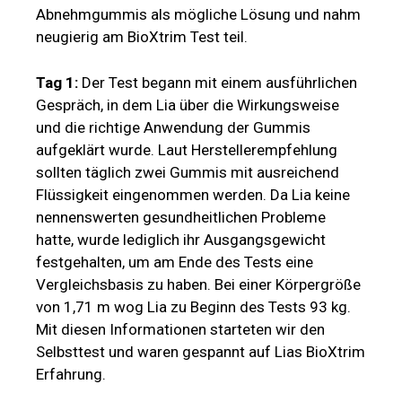
sollten täglich zwei Gummis mit ausreichend
Flüssigkeit eingenommen werden. Da Lia keine
nennenswerten gesundheitlichen Probleme
hatte, wurde lediglich ihr Ausgangsgewicht
festgehalten, um am Ende des Tests eine
Vergleichsbasis zu haben. Bei einer Körpergröße
von 1,71 m wog Lia zu Beginn des Tests 93 kg.
Mit diesen Informationen starteten wir den
Selbsttest und waren gespannt auf Lias BioXtrim
Erfahrung.
Tag 15:
Nach zwei Wochen regelmäßiger
Einnahme der Fruchtgummis berichtete Lia über
ein gesteigertes Sättigungsgefühl und einen
Gewichtsverlust von 1,6 kg im Vergleich zum
Ausgangswert des BioXtrim Tests. Sie stellte
fest, dass sie nach kleineren Mahlzeiten satt war
und keine unkontrollierten Heißhungerattacken