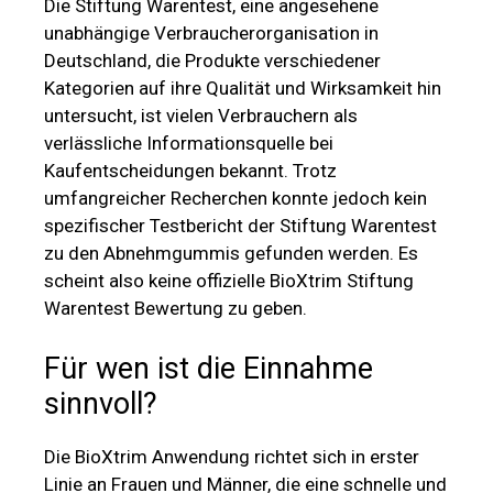
umfangreicher Recherchen konnte jedoch kein
spezifischer Testbericht der Stiftung Warentest
zu den Abnehmgummis gefunden werden. Es
scheint also keine offizielle BioXtrim Stiftung
Warentest Bewertung zu geben.
Für wen ist die Einnahme
sinnvoll?
Die BioXtrim Anwendung richtet sich in erster
Linie an Frauen und Männer, die eine schnelle und
bequeme Methode zur Gewichtsreduktion
bevorzugen und keine Kapseln schlucken
möchten. Die Fruchtgummis ermöglichen eine
effektive Reduktion unerwünschter Fettpolster,
ohne dass eine drastische
Ernährungsumstellung oder intensive sportliche
Aktivitäten notwendig sind, was durch zahlreiche