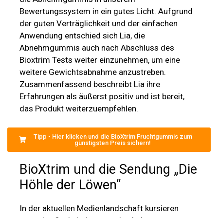
Zusammenfassend beschreibt Lia ihre
Erfahrungen als äußerst positiv und ist bereit,
das Produkt weiterzuempfehlen.
Tipp - Hier klicken und die BioXtrim Fruchtgummis zum
günstigsten Preis sichern!
BioXtrim und die Sendung „Die
Höhle der Löwen“
In der aktuellen Medienlandschaft kursieren
vermehrt Spekulationen und unbelegte
Behauptungen, dass das bekannte
Nahrungsergänzungsmittel in der beliebten TV-
Show “Die Höhle der Löwen” vorgestellt wurde.
Bei unseren Recherchen sind wir immer wieder
auf den Begriff “BioXtrim Höhle der Löwen”
gestoßen. Diese Vermutungen sind jedoch