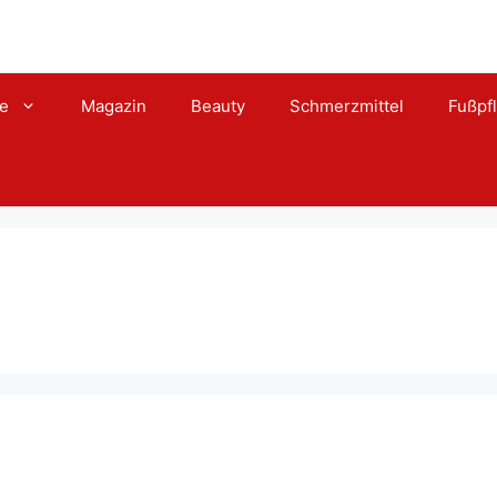
te
Magazin
Beauty
Schmerzmittel
Fußpf
 Test, Einnahme, Nebenwir