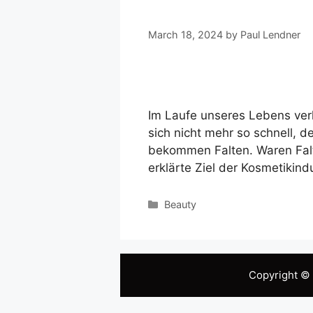
Bewertung【
March 18, 2024
by
Paul Lendner
Im Laufe unseres Lebens verli
sich nicht mehr so schnell, d
bekommen Falten. Waren Falte
erklärte Ziel der Kosmetikin
Categories
Beauty
Copyright ©