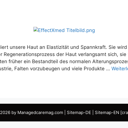
2024】
ert unsere Haut an Elastizität und Spannkraft. Sie wird 
er Regenerationsprozess der Haut verlangsamt sich, sie v
n früher ein Bestandteil des normalen Alterungsprozes
dustrie, Falten vorzubeugen und viele Produkte …
Weiter
 2026 by Managedcaremag.com |
Sitemap-DE
|
Sitemap-EN
[cra