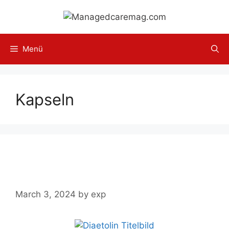
Skip
to
content
Menü
Kapseln
Diaetolin im Test, Erfahrungen
und Bewertungen 2024
March 3, 2024
by
exp