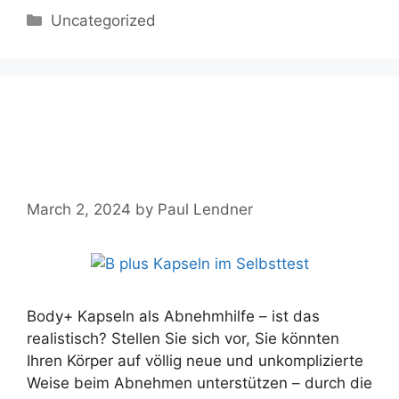
Categories
Uncategorized
Body+ Kapseln ➤ Test,
Einnahme, Nebenwirkungen,
Bewertung【2024】
March 2, 2024
by
Paul Lendner
Body+ Kapseln als Abnehmhilfe – ist das
realistisch? Stellen Sie sich vor, Sie könnten
Ihren Körper auf völlig neue und unkomplizierte
Weise beim Abnehmen unterstützen – durch die