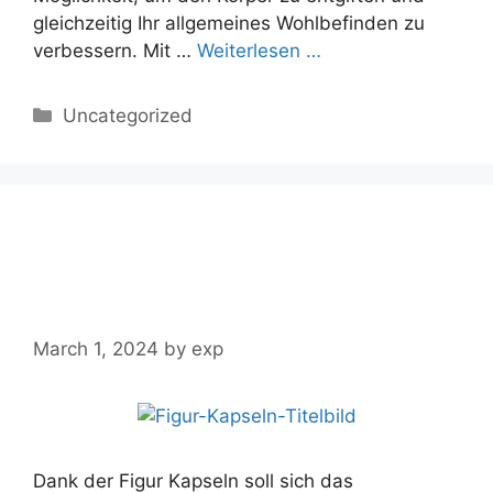
gleichzeitig Ihr allgemeines Wohlbefinden zu
verbessern. Mit …
Weiterlesen …
Categories
Uncategorized
Figur Kapseln im Test,
Erfahrungen und
Bewertungen 2024
March 1, 2024
by
exp
Dank der Figur Kapseln soll sich das