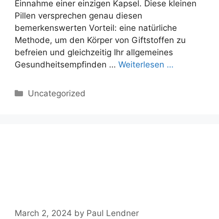
Einnahme einer einzigen Kapsel. Diese kleinen
Pillen versprechen genau diesen
bemerkenswerten Vorteil: eine natürliche
Methode, um den Körper von Giftstoffen zu
befreien und gleichzeitig Ihr allgemeines
Gesundheitsempfinden …
Weiterlesen …
Categories
Uncategorized
Die Stoffwechsel Formel ➤
Test, Einnahme,
Nebenwirkungen,
Bewertung【2024】
March 2, 2024
by
Paul Lendner