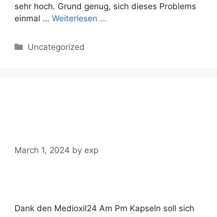
sehr hoch. Grund genug, sich dieses Problems
einmal …
Weiterlesen …
Categories
Uncategorized
Medioxil24 im Test,
Erfahrungen und
Bewertungen 2024
March 1, 2024
by
exp
Dank den Medioxil24 Am Pm Kapseln soll sich