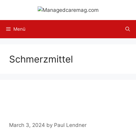
Skip
to
content
Menü
Schmerzmittel
Hondrox Spray ➤ Test,
Einnahme, Nebenwirkungen,
Bewertung【2023】
March 3, 2024
by
Paul Lendner