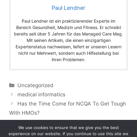
Paul Lendner
Paul Lendner ist ein praktizierender Experte im
Bereich Gesundheit, Medizin und Fitness. Er schreibt
bereits seit über 5 Jahren für das Managed Care Mag.
Mit seinen Artikeln, die einen einzigartigen
Expertenstatus nachweisen, liefert er unseren Lesern
nicht nur Mehrwert, sondern auch Hilfestellung bei
ihren Problemen.
Categories
Uncategorized
medical informatics
Has the Time Come for NCQA To Get Tough
With HMOs?
We use cookies to ensure that we give you the best
experience on our website. If you continue to use this site we