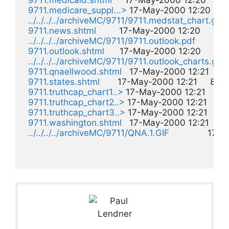
9711.medicaid.shtml
     17-May-2000 12:20    18k 
9711.medicare_suppl...>
 17-May-2000 12:20    19k
../../../../archiveMC/9711/9711.medstat_chart.gif
 
9711.news.shtml
         17-May-2000 12:20     7k  

../../../../archiveMC/9711/9711.outlook.pdf
        
9711.outlook.shtml
      17-May-2000 12:20     1k  

../../../../archiveMC/9711/9711.outlook_charts.gif
 
9711.qnaellwood.shtml
   17-May-2000 12:21    32k
9711.states.shtml
       17-May-2000 12:21     8k  

9711.truthcap_chart1..>
 17-May-2000 12:21    18k 
9711.truthcap_chart2..>
 17-May-2000 12:21    10k 
9711.truthcap_chart3..>
 17-May-2000 12:21    15k 
9711.washington.shtml
   17-May-2000 12:21     8k 
../../../../archiveMC/9711/QNA.1.GIF