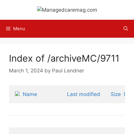
Skip
to
content
Menu
Index of /archiveMC/9711
March 1, 2024
by
Paul Lendner
Name
Last modified
Size
Desc