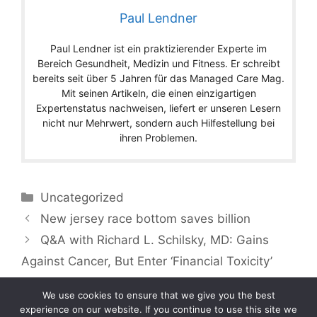
Paul Lendner
Paul Lendner ist ein praktizierender Experte im
Bereich Gesundheit, Medizin und Fitness. Er schreibt
bereits seit über 5 Jahren für das Managed Care Mag.
Mit seinen Artikeln, die einen einzigartigen
Expertenstatus nachweisen, liefert er unseren Lesern
nicht nur Mehrwert, sondern auch Hilfestellung bei
ihren Problemen.
Categories
Uncategorized
New jersey race bottom saves billion
Q&A with Richard L. Schilsky, MD: Gains
Against Cancer, But Enter ‘Financial Toxicity’
We use cookies to ensure that we give you the best
experience on our website. If you continue to use this site we