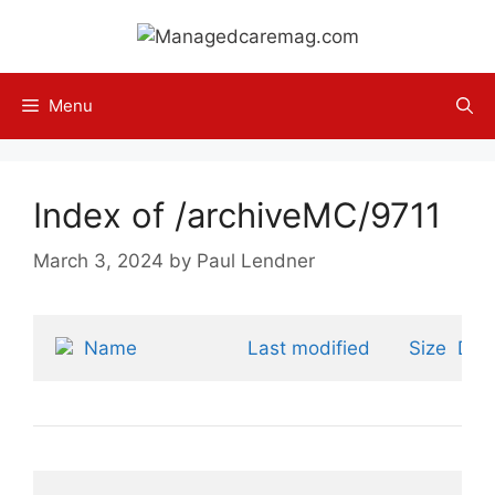
Skip
to
content
Menu
Index of /archiveMC/9711
March 3, 2024
by
Paul Lendner
Name
Last modified
Size
Desc